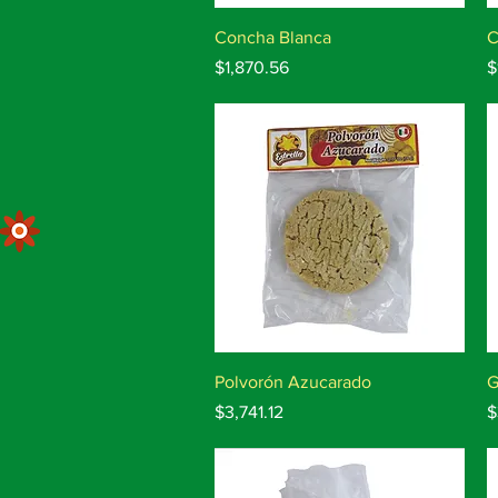
Vista rápida
Concha Blanca
C
Precio
P
$1,870.56
$
Vista rápida
Polvorón Azucarado
G
Precio
P
$3,741.12
$