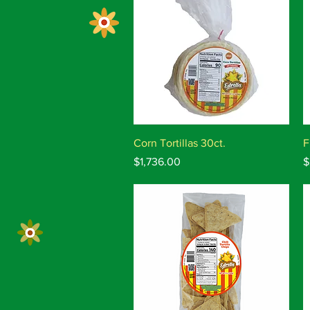
Vista rápida
Corn Tortillas 30ct.
F
Precio
P
$1,736.00
$