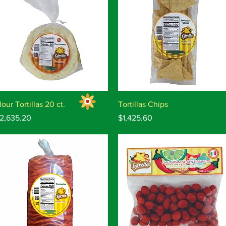
Vista rápida
Vista rápida
lour Tortillas 20 ct.
Tortillas Chips
recio
Precio
2,635.20
$1,425.60