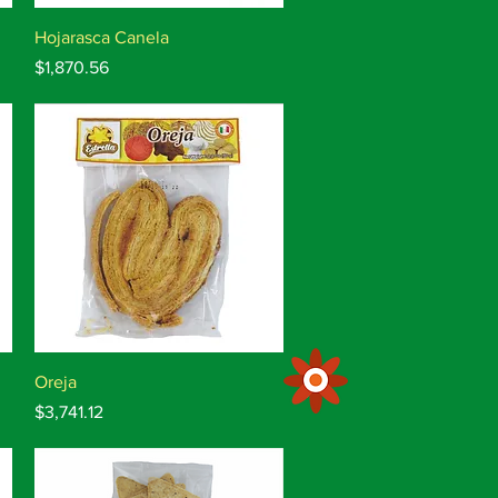
Vista rápida
Hojarasca Canela
Precio
$1,870.56
Vista rápida
Oreja
Precio
$3,741.12