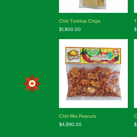
Vista rápida
Chili Tortillas Chips
T
Precio
P
$1,800.00
$
Vista rápida
Chili Mix Peanuts
C
Precio
P
$4,890.00
$