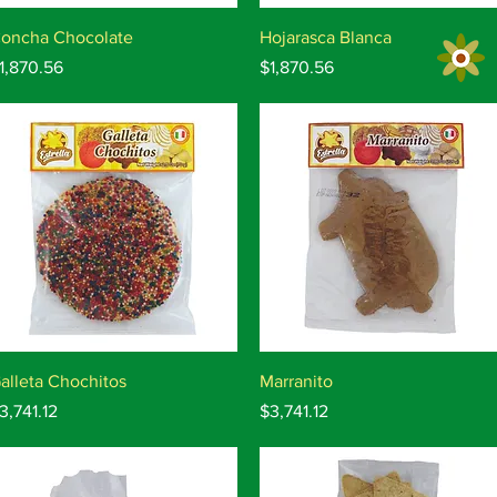
Vista rápida
Vista rápida
oncha Chocolate
Hojarasca Blanca
recio
Precio
1,870.56
$1,870.56
Vista rápida
Vista rápida
alleta Chochitos
Marranito
recio
Precio
3,741.12
$3,741.12