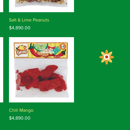
Vista rápida
Salt & Lime Peanuts
Precio
$4,890.00
Vista rápida
Chili Mango
Precio
$4,890.00